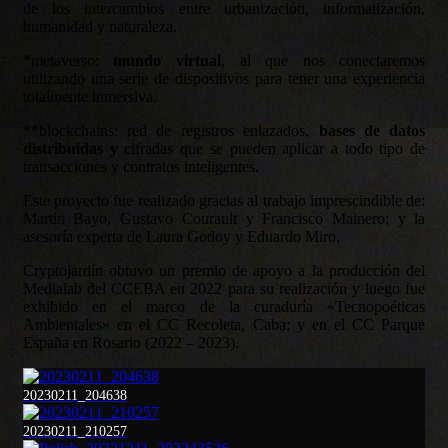
de los intercambios entre urbanización, informatización,
humanidad y naturaleza.
*metaverso:
mundo virtual
, al que nos conectaremos
utilizando una serie de dispositivos para tener una experiencia
totalmente inmersiva.
**blockchains: red de registros enlazados,
bases de datos
distribuidas y
cifradas que se pueden aplicar a todo tipo de
transacciones y contratos inteligentes.
Este proyecto fue realizado gracias al trabajo imprescindible de:
Martin Bayo, Gustavo Courault y Francisco Mainero; y la
asesoría experta de Laura Godoy y Eduardo Miro.
Cryptojardín obtuvo un premio de apoyo a la producción del
Medialab del CCEBA en 2022 para su realización y luego fue
exhibido en el marco de la curaduría «Tecnopoéticas
Ambientales» en el CC Recoleta, Caba; y en el CC Parque
España en Rosario (2022 – 2023).
20230211_204638
20230211_210257