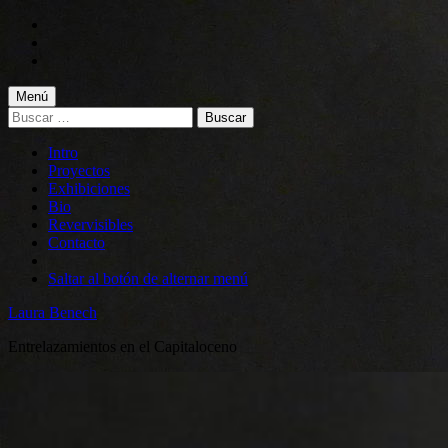
Saltar
a
Saltar
la
al
Saltar
navegación
contenido
al
principal
principal
pie
Menú
de
Buscar:
página
Intro
Proyectos
Exhibiciones
Bio
Revervisibles
Contacto
Saltar al botón de alternar menú
Laura Benech
Entrelazamientos en el Capitaloceno