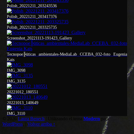
Polish_20221211_203243536
Polish_20221211_203417376
Polish_20221211_203325735
Screenshot_20221113-191423_Gallery
Tecnopoe╠üticas ambientales-MediaLab CCEBA_032-foto Eugenia
Kais
IMG_3098
IMG_3135
20221012_180551
20221013_140649
IMG_3110
Volver
© 2026
Laura Benech
|
Utilizando el tema
Modern
para
a
WordPress
.
|
Volver arriba ↑
la