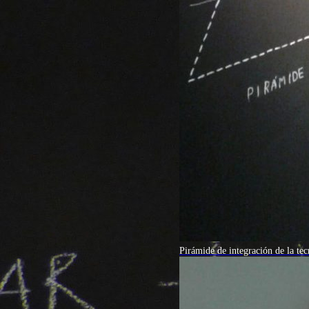
Pirámide de integración de la te